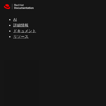
Skip to navigation
Skip to content
サ
ポ
ー
AI
ト
詳細情報
ドキュメント
リソース
コ
ン
ソ
ー
ル
開
発
者
ト
ラ