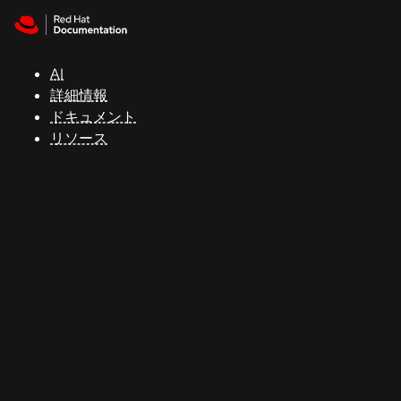
Skip to navigation
Skip to content
サ
ポ
ー
AI
ト
詳細情報
ドキュメント
リソース
コ
ン
ソ
ー
ル
開
発
者
ト
ラ