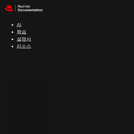
Skip to navigation
Skip to content
지
원
AI
학습
콘
설명서
솔
리소스
개
발
자
평
가
판
시
작
연