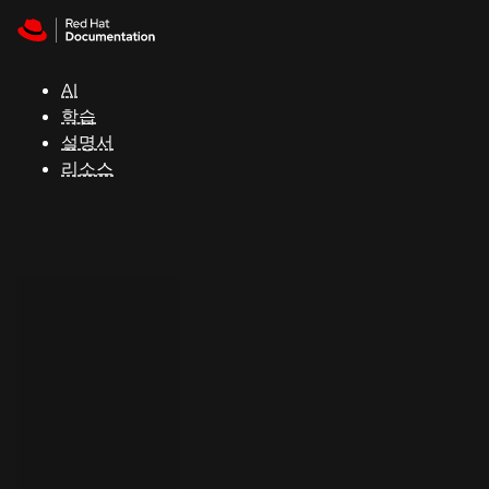
Skip to navigation
Skip to content
지
원
AI
학습
콘
설명서
솔
리소스
개
발
자
평
가
판
시
작
연