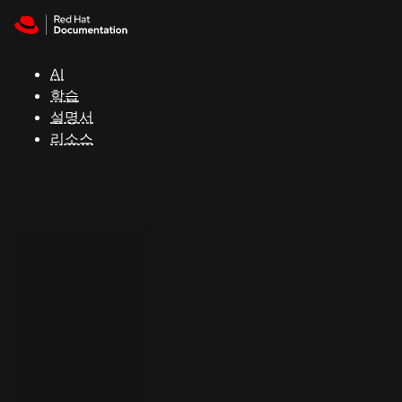
Skip to navigation
Skip to content
지
원
AI
학습
콘
설명서
솔
리소스
개
발
자
평
가
판
시
작
연