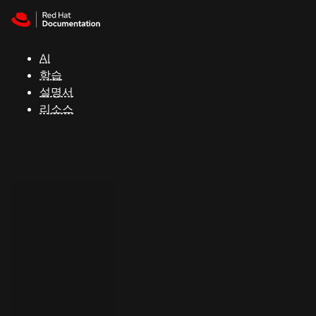
Skip to navigation
Skip to content
지
원
AI
학습
콘
설명서
솔
리소스
개
발
자
평
가
판
시
작
연