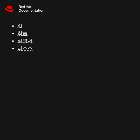
Skip to navigation
Skip to content
지
원
AI
학습
콘
설명서
솔
리소스
개
발
자
평
가
판
시
작
연