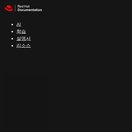
Skip to navigation
Skip to content
지
원
AI
학습
콘
설명서
솔
리소스
개
발
자
평
가
판
시
작
연