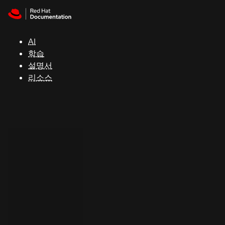
Skip to navigation
Skip to content
지
원
AI
학습
콘
설명서
솔
리소스
개
발
자
평
가
판
시
작
연