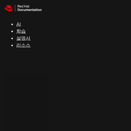
Skip to navigation
Skip to content
지
원
AI
학습
콘
설명서
솔
리소스
개
발
자
평
가
판
시
작
연