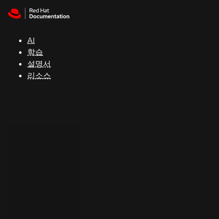
Skip to navigation
Skip to content
지
원
AI
학습
콘
설명서
솔
리소스
개
발
자
평
가
판
시
작
연