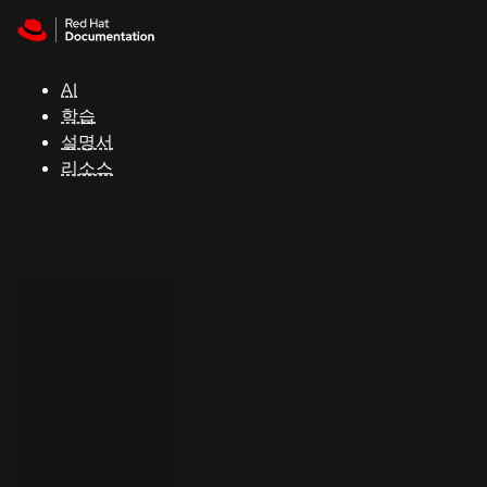
Skip to navigation
Skip to content
지
원
AI
학습
콘
설명서
솔
리소스
개
발
자
평
가
판
시
작
연