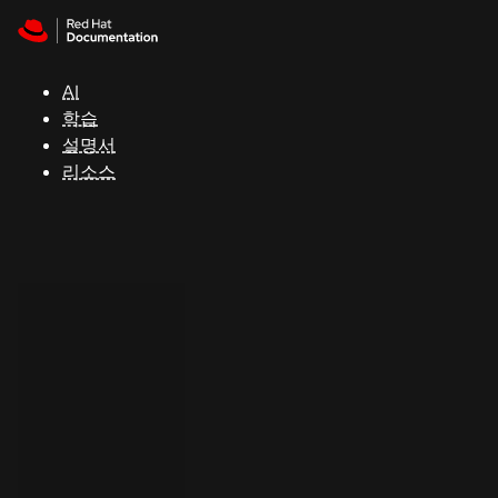
Skip to navigation
Skip to content
지
원
AI
학습
콘
설명서
솔
리소스
개
발
자
평
가
판
시
작
연