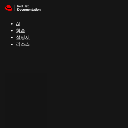
Skip to navigation
Skip to content
지
원
AI
학습
콘
설명서
솔
리소스
개
발
자
평
가
판
시
작
연