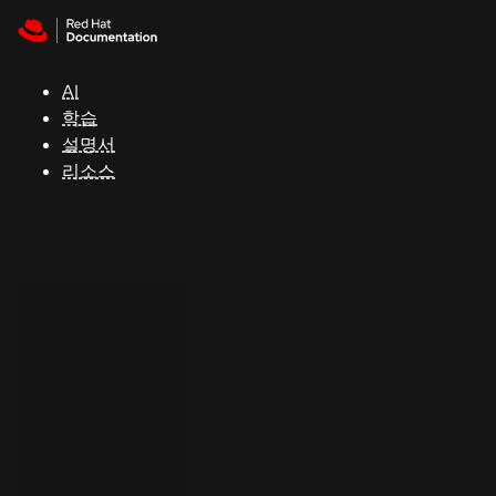
Skip to navigation
Skip to content
지
원
AI
학습
콘
설명서
솔
리소스
개
발
자
평
가
판
시
작
연