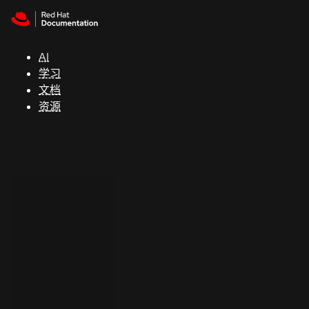
Skip to navigation
Skip to content
支
持
AI
学习
控制台
文档
（Console）
资源
开
发
人
员
开
始
试
用
联