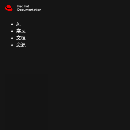
Skip to navigation
Skip to content
支
持
AI
学习
控制台
文档
（Console）
资源
开
发
人
员
开
始
试
用
联