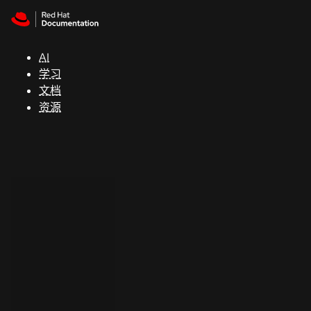
Skip to navigation
Skip to content
支
持
AI
学习
控制台
文档
（Console）
资源
开
发
人
员
开
始
试
用
联