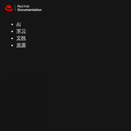
Skip to navigation
Skip to content
支
持
AI
学习
控制台
文档
（Console）
资源
开
发
人
员
开
始
试
用
联