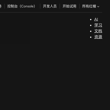
所有红帽
持
控制台（Console）
开发人员
开始试用
AI
支
学习
持
文档
资源
（
开
发
人
员
开
始
试
用