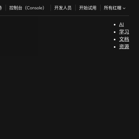
所有红帽
持
控制台（Console）
开发人员
开始试用
AI
支
学习
持
文档
资源
（
开
发
人
员
开
始
试
用