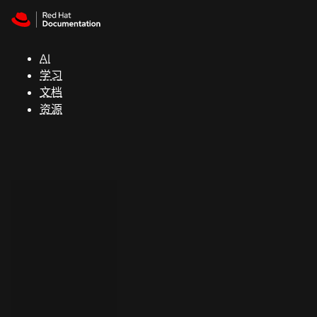
Skip to navigation
Skip to content
支
持
AI
学习
控制台
文档
（Console）
资源
开
发
人
员
开
始
试
用
联