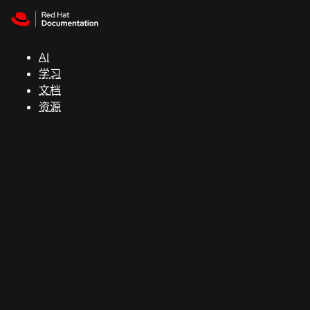
Skip to navigation
Skip to content
支
持
AI
学习
控制台
文档
（Console）
资源
开
发
人
员
开
始
试
用
联