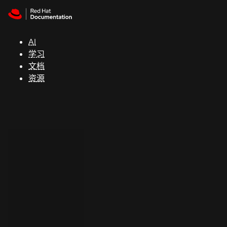
Skip to navigation
Skip to content
支
持
AI
学习
控制台
文档
（Console）
资源
开
发
人
员
开
始
试
用
联