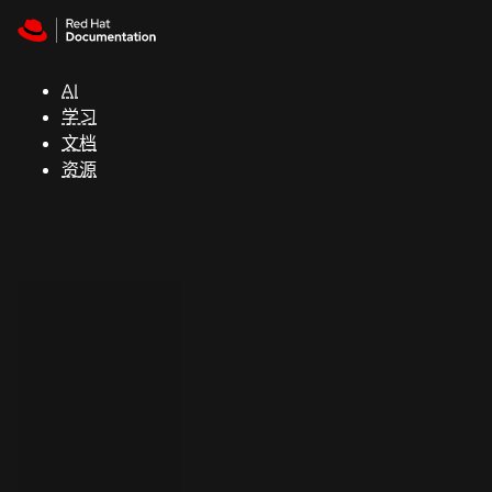
Skip to navigation
Skip to content
支
持
AI
学习
控制台
文档
（Console）
资源
开
发
人
员
开
始
试
用
联