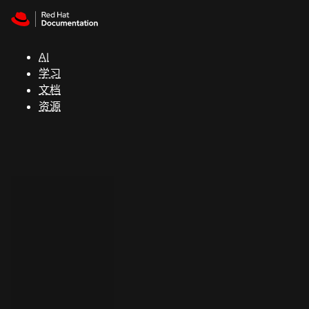
Skip to navigation
Skip to content
支
持
AI
学习
控制台
文档
（Console）
资源
开
发
人
员
开
始
试
用
联