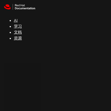
Skip to navigation
Skip to content
支
持
AI
学习
控制台
文档
（Console）
资源
开
发
人
员
开
始
试
用
联