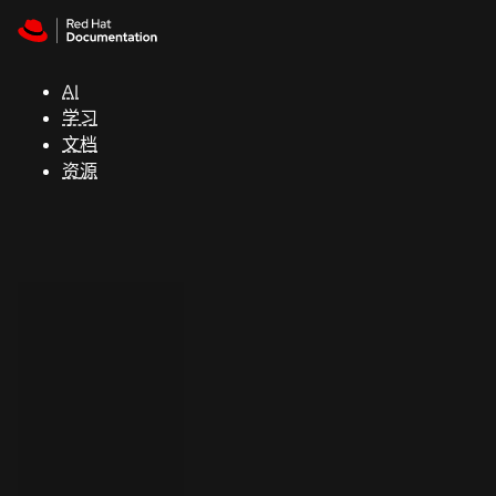
Skip to navigation
Skip to content
支
持
AI
学习
控制台
文档
（Console）
资源
开
发
人
员
开
始
试
用
联