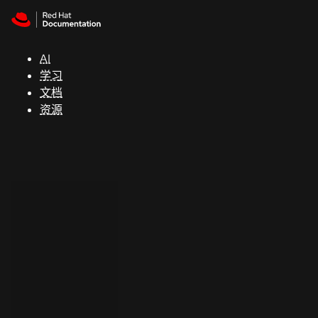
Skip to navigation
Skip to content
支
持
AI
学习
控制台
文档
（Console）
资源
开
发
人
员
开
始
试
用
联