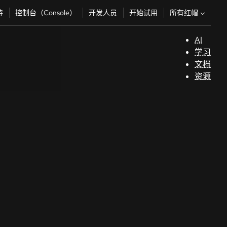
所有红帽
持
控制台（Console）
开发人员
开始试用
AI
支
学习
持
文档
资源
（
开
发
人
员
开
始
试
用