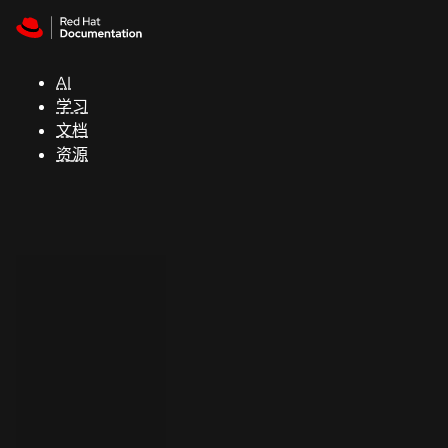
Skip to navigation
Skip to content
支
持
AI
学习
控制台
文档
（Console）
资源
开
发
人
员
开
始
试
用
联