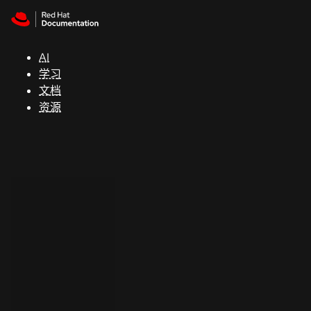
Skip to navigation
Skip to content
支
持
AI
学习
控制台
文档
（Console）
资源
开
发
人
员
开
始
试
用
联