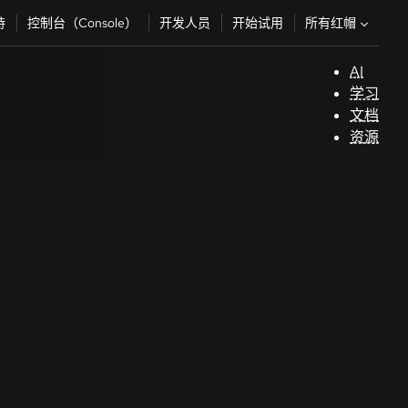
所有红帽
持
控制台（Console）
开发人员
开始试用
AI
支
学习
持
文档
资源
（
开
发
人
员
开
始
试
用