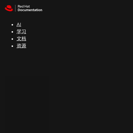
Skip to navigation
Skip to content
支
持
AI
学习
控制台
文档
（Console）
资源
开
发
人
员
开
始
试
用
联