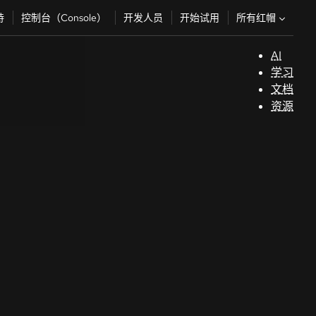
所有红帽
持
控制台（Console）
开发人员
开始试用
AI
支
学习
持
文档
资源
（
开
发
人
员
开
始
试
用