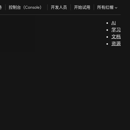
所有红帽
持
控制台（Console）
开发人员
开始试用
AI
支
学习
持
文档
资源
（
开
发
人
员
开
始
试
用