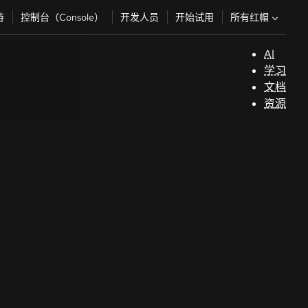
所有红帽
持
控制台（Console）
开发人员
开始试用
AI
支
学习
持
文档
资源
（
开
发
人
员
开
始
试
用