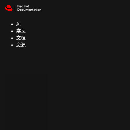
Skip to navigation
Skip to content
支
持
AI
学习
控制台
文档
（Console）
资源
开
发
人
员
开
始
试
用
联