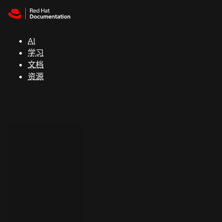
Skip to navigation
Skip to content
支
持
AI
学习
控制台
文档
（Console）
资源
开
发
人
员
开
始
试
用
联