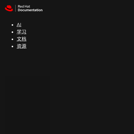
Skip to navigation
Skip to content
支
持
AI
学习
控制台
文档
（Console）
资源
开
发
人
员
开
始
试
用
联