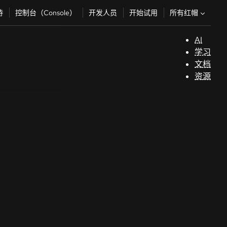
所有红帽
持
控制台（Console）
开发人员
开始试用
AI
支
学习
持
文档
资源
（
开
发
人
员
开
始
试
用