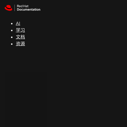
Skip to navigation
Skip to content
支
持
AI
学习
控制台
文档
（Console）
资源
开
发
人
员
开
始
试
用
联