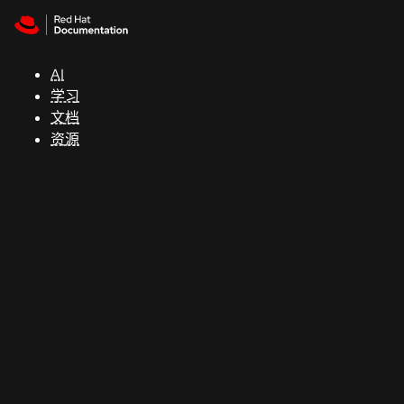
Skip to navigation
Skip to content
支
持
AI
学习
控制台
文档
（Console）
资源
开
发
人
员
开
始
试
用
联