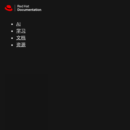
Skip to navigation
Skip to content
支
持
AI
学习
控制台
文档
（Console）
资源
开
发
人
员
开
始
试
用
联