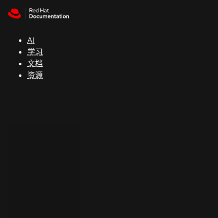
Skip to navigation
Skip to content
支
持
AI
学习
控制台
文档
（Console）
资源
开
发
人
员
开
始
试
用
联