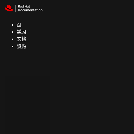
Skip to navigation
Skip to content
支
持
AI
学习
控制台
文档
（Console）
资源
开
发
人
员
开
始
试
用
联