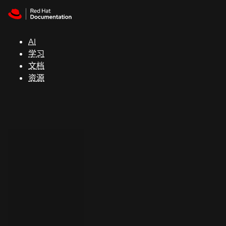
Skip to navigation
Skip to content
支
持
AI
学习
控制台
文档
（Console）
资源
开
发
人
员
开
始
试
用
联