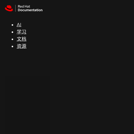
Skip to navigation
Skip to content
支
持
AI
学习
控制台
文档
（Console）
资源
开
发
人
员
开
始
试
用
联