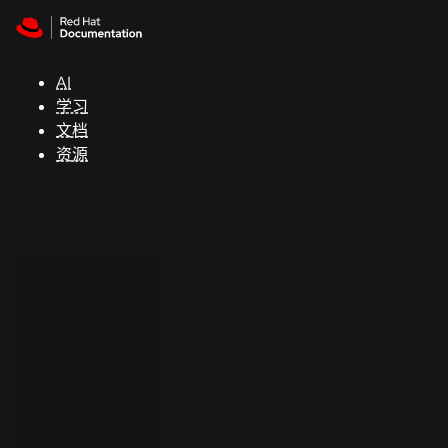
Skip to navigation
Skip to content
支
持
AI
学习
控制台
文档
（Console）
资源
开
发
人
员
开
始
试
用
联