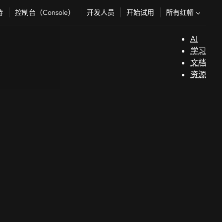
所有红帽
持
控制台（Console）
开发人员
开始试用
AI
支
学习
持
文档
资源
（
开
发
人
员
开
始
试
用